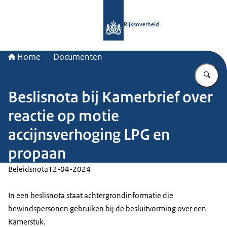
Naar de homepage van Rijksoverheid
Rijksoverheid
Home
Documenten
Vu
Beslisnota bij Kamerbrief over
reactie op motie
accijnsverhoging LPG en
propaan
Beleidsnota
12-04-2024
In een beslisnota staat achtergrondinformatie die
bewindspersonen gebruiken bij de besluitvorming over een
Kamerstuk.