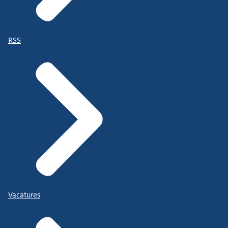
RSS
Vacatures