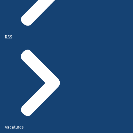
RSS
Vacatures