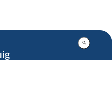
.nl
Vul in wat u z
uig