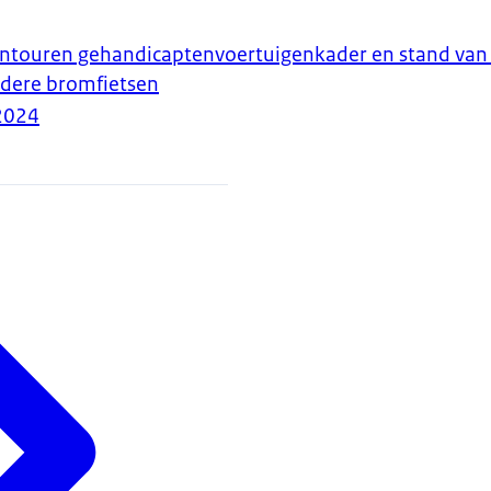
ontouren gehandicaptenvoertuigenkader en stand van 
ndere bromfietsen
2024