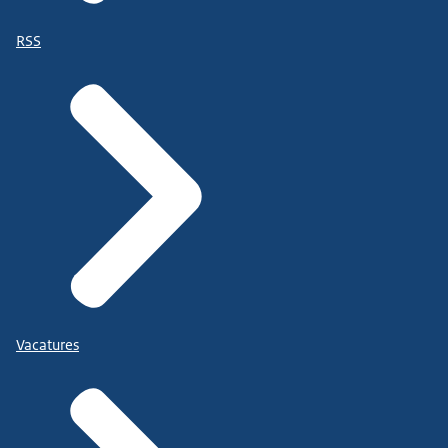
RSS
Vacatures