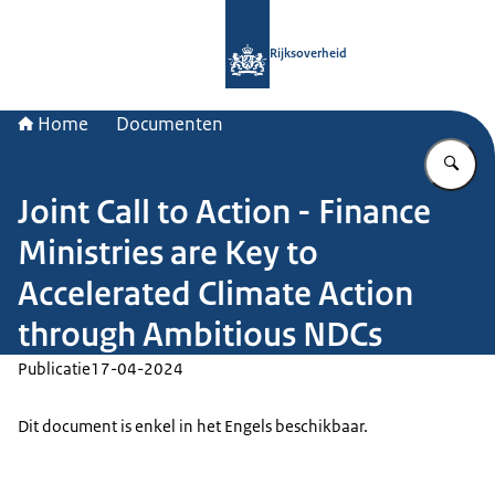
Naar de homepage van Rijksoverheid
Rijksoverheid
Home
Documenten
Vu
Joint Call to Action - Finance
Ministries are Key to
Accelerated Climate Action
through Ambitious NDCs
Publicatie
17-04-2024
Dit document is enkel in het Engels beschikbaar.