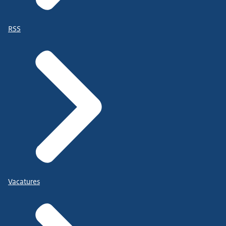
RSS
Vacatures