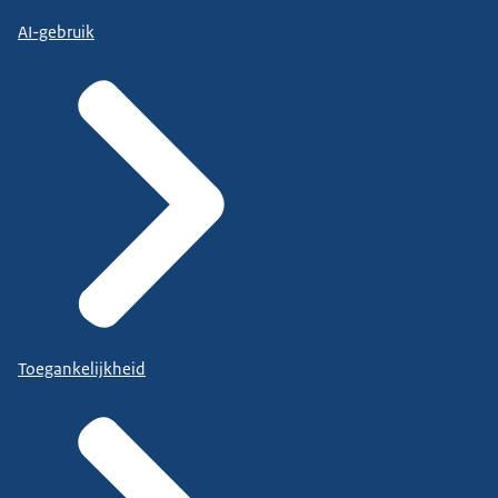
AI-gebruik
Toegankelijkheid