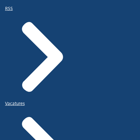
RSS
Vacatures