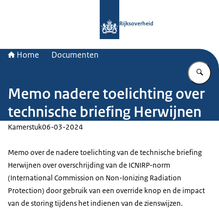
Naar de homepage van Rijksoverheid
Rijksoverheid
Home
Documenten
Vu
Memo nadere toelichting over
technische briefing Herwijnen
Kamerstuk
06-03-2024
Memo over de nadere toelichting van de technische briefing
Herwijnen over overschrijding van de ICNIRP-norm
(International Commission on Non-Ionizing Radiation
Protection) door gebruik van een override knop en de impact
van de storing tijdens het indienen van de zienswijzen.