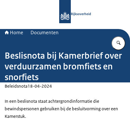
Naar de homepage van Rijksoverheid
Rijksoverheid
Home
Documenten
Vu
Beslisnota bij Kamerbrief over
verduurzamen bromfiets en
snorfiets
Beleidsnota
18-04-2024
In een beslisnota staat achtergrondinformatie die
bewindspersonen gebruiken bij de besluitvorming over een
Kamerstuk.