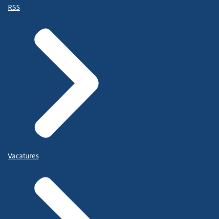
RSS
Vacatures