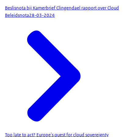
Beslisnota bij Kamerbrief Clingendael rapport over Cloud
Beleidsnota
28-03-2024
Too late to act? Europe's quest for cloud sovereignty