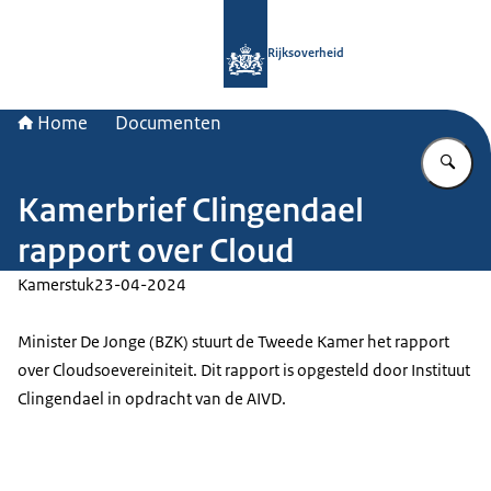
Naar de homepage van Rijksoverheid
Rijksoverheid
Home
Documenten
Vu
Kamerbrief Clingendael
rapport over Cloud
Kamerstuk
23-04-2024
Minister De Jonge (BZK) stuurt de Tweede Kamer het rapport
over Cloudsoevereiniteit. Dit rapport is opgesteld door Instituut
Clingendael in opdracht van de AIVD.