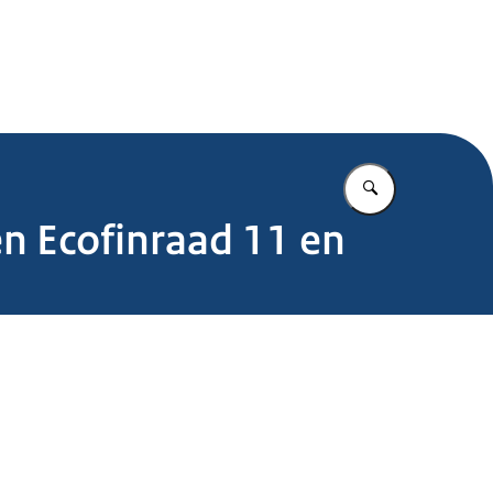
.nl
Vul in wat u z
en Ecofinraad 11 en