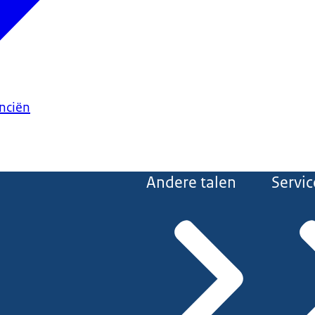
anciën
Andere talen
Servic