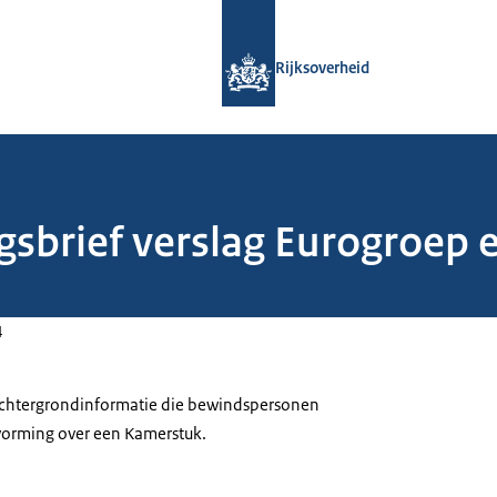
Naar de homepage van Rijksoverheid
Rijksoverheid
gsbrief verslag Eurogroep 
4
 achtergrondinformatie die bewindspersonen
tvorming over een Kamerstuk.