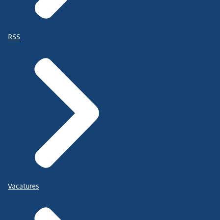
RSS
Vacatures