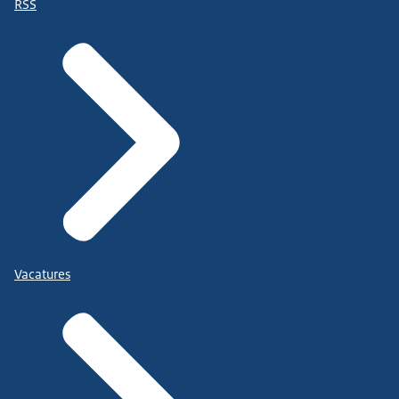
RSS
Vacatures