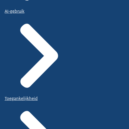
AI-gebruik
Toegankelijkheid