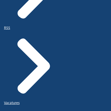
RSS
Vacatures