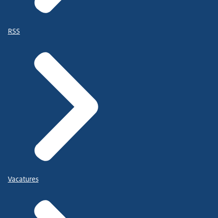
RSS
Vacatures