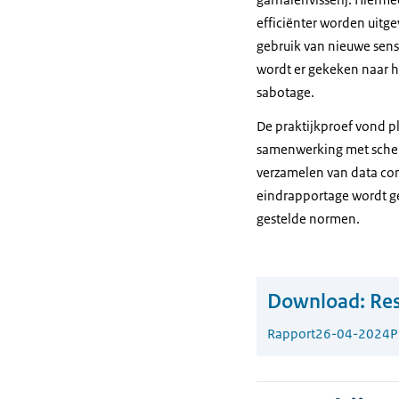
efficiënter worden uitge
gebruik van nieuwe senso
wordt er gekeken naar h
sabotage.
De praktijkproef vond pl
samenwerking met schep
verzamelen van data co
eindrapportage wordt g
gestelde normen.
Download:
Res
Rapport
26-04-2024
P