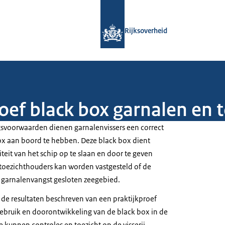
Naar de homepage van Rijksoverheid
Rijksoverheid
oef black box garnalen en 
svoorwaarden dienen garnalenvissers een correct
x aan boord te hebben. Deze black box dient
iteit van het schip op te slaan en door te geven
 toezichthouders kan worden vastgesteld of de
r garnalenvangst gesloten zeegebied.
de resultaten beschreven van een praktijkproef
gebruik en doorontwikkeling van de black box in de
e kunnen controles en toezicht op de visserij