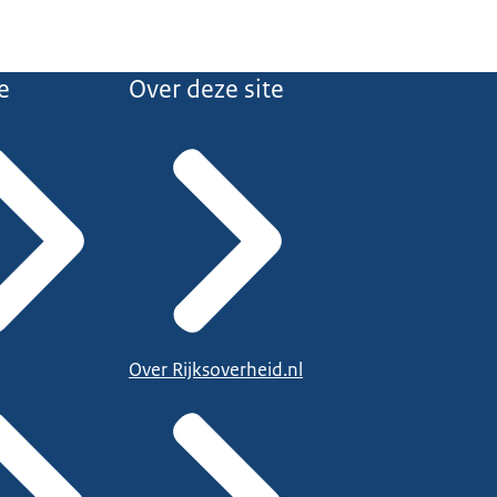
e
Over deze site
Over Rijksoverheid.nl