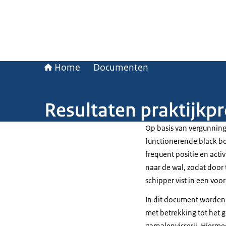
Home
Documenten
Resultaten praktijkpr
Op basis van vergunning
functionerende black bo
frequent positie en activ
naar de wal, zodat door
schipper vist in een voo
In dit document worden 
met betrekking tot het 
garnalenvisserij. Hierme