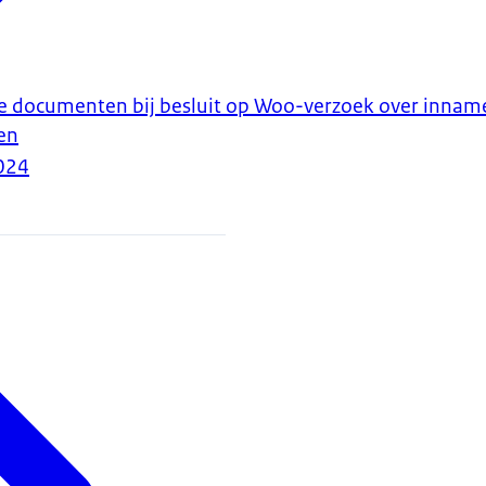
documenten bij besluit op Woo-verzoek over innamep
en
024