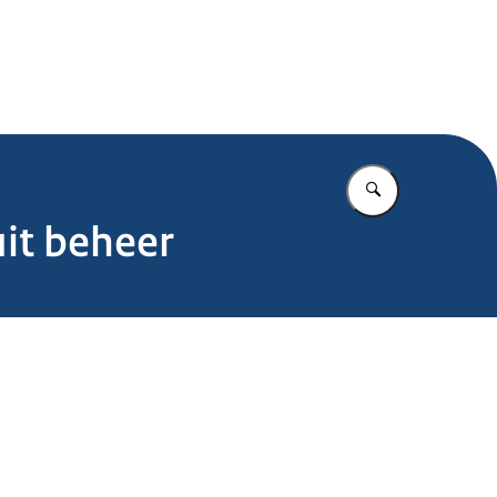
.nl
Vul in wat u z
it beheer