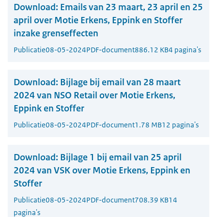
Download:
Emails van 23 maart, 23 april en 25
april over Motie Erkens, Eppink en Stoffer
inzake grenseffecten
Publicatie
08-05-2024
PDF-document
886.12 KB
4 pagina's
Download:
Bijlage bij email van 28 maart
2024 van NSO Retail over Motie Erkens,
Eppink en Stoffer
Publicatie
08-05-2024
PDF-document
1.78 MB
12 pagina's
Download:
Bijlage 1 bij email van 25 april
2024 van VSK over Motie Erkens, Eppink en
Stoffer
Publicatie
08-05-2024
PDF-document
708.39 KB
14
pagina's