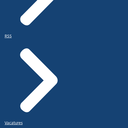
RSS
Vacatures