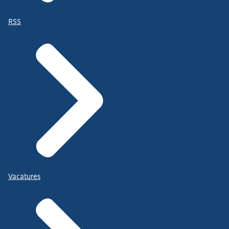
RSS
Vacatures