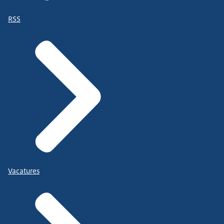
RSS
Vacatures