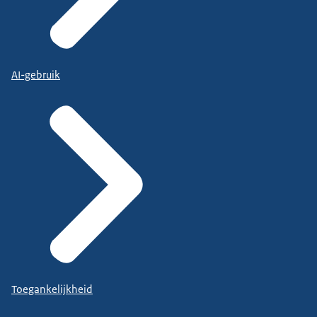
AI-gebruik
Toegankelijkheid