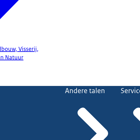
bouw, Visserij,
en Natuur
Andere talen
Servic