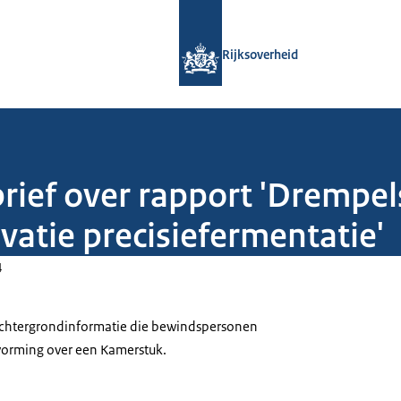
Naar de homepage van Rijksoverheid
Rijksoverheid
rief over rapport 'Drempel
vatie precisiefermentatie'
4
 achtergrondinformatie die bewindspersonen
tvorming over een Kamerstuk.