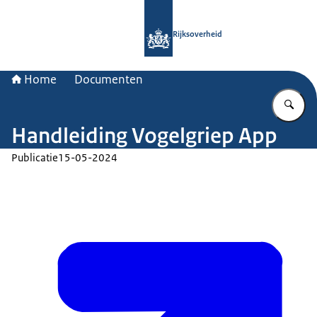
Naar de homepage van Rijksoverheid
Rijksoverheid
Home
Documenten
Vu
Handleiding Vogelgriep App
Publicatie
15-05-2024