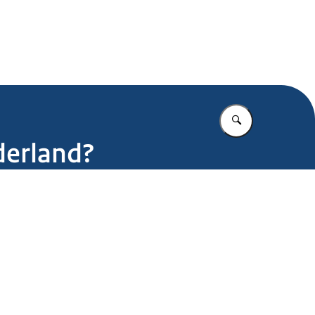
.nl
Vul in wat u z
derland?