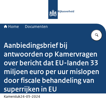
Naar de homepage van Rijksoverheid
Rijksoverheid
Home
Documenten
Vu
Aanbiedingsbrief bij
antwoorden op Kamervragen
over bericht dat EU-landen 33
miljoen euro per uur mislopen
door fiscale behandeling van
superrijken in EU
Kamerstuk
24-05-2024