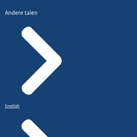
Andere talen
English