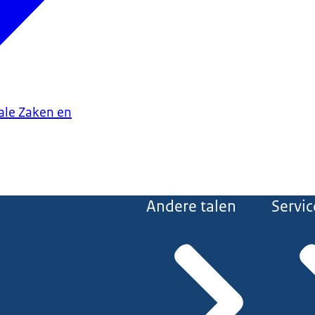
iale Zaken en
Andere talen
Servic