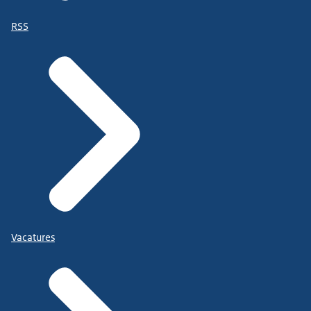
RSS
Vacatures