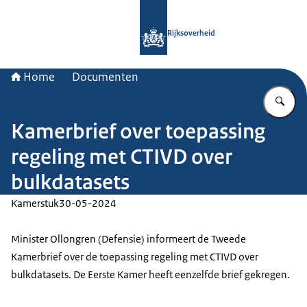
Naar de homepage van Rijksoverheid
Rijksoverheid
Home
Documenten
Vu
Kamerbrief over toepassing
regeling met CTIVD over
bulkdatasets
Kamerstuk
30-05-2024
Minister Ollongren (Defensie) informeert de Tweede
Kamerbrief over de toepassing regeling met CTIVD over
bulkdatasets. De Eerste Kamer heeft eenzelfde brief gekregen.