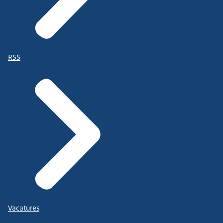
RSS
Vacatures