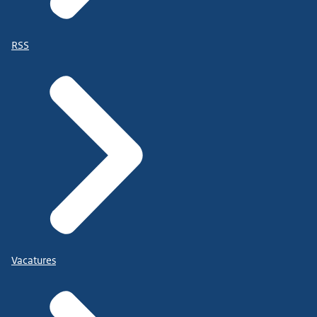
RSS
Vacatures