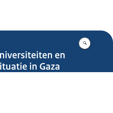
.nl
Vul in wat u z
niversiteiten en
tuatie in Gaza