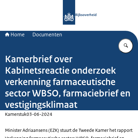
Naar de homepage van Rijksoverheid
Rijksoverheid
Home
Documenten
Vu
Kamerbrief over
Kabinetsreactie onderzoek
verkenning farmaceutische
sector WBSO, farmaciebrief en
vestigingsklimaat
Kamerstuk
03-06-2024
Minister Adriaansens (EZK) stuurt de Tweede Kamer het rapport