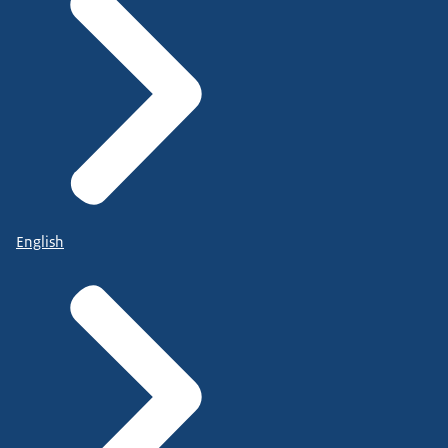
English