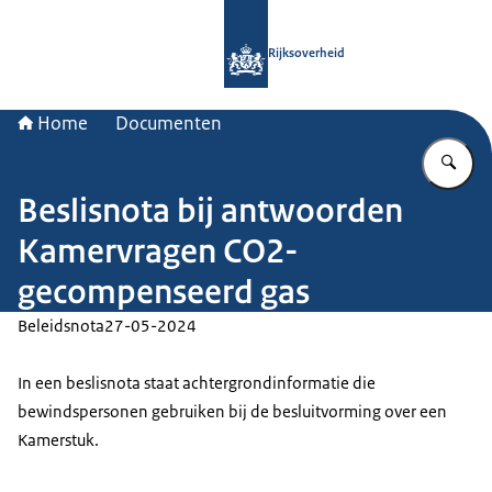
Naar de homepage van Rijksoverheid
Rijksoverheid
Home
Documenten
Vu
Beslisnota bij antwoorden
Kamervragen CO2-
gecompenseerd gas
Beleidsnota
27-05-2024
In een beslisnota staat achtergrondinformatie die
bewindspersonen gebruiken bij de besluitvorming over een
Kamerstuk.