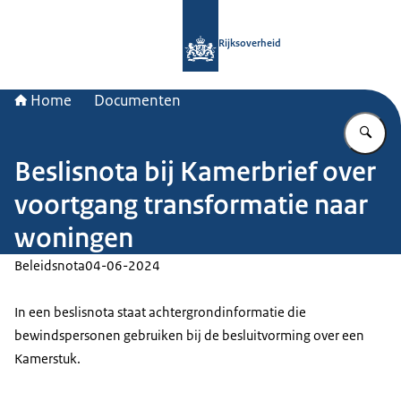
Naar de homepage van Rijksoverheid
Rijksoverheid
Home
Documenten
Vu
Beslisnota bij Kamerbrief over
voortgang transformatie naar
woningen
Beleidsnota
04-06-2024
In een beslisnota staat achtergrondinformatie die
bewindspersonen gebruiken bij de besluitvorming over een
Kamerstuk.