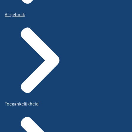
AI-gebruik
Toegankelijkheid