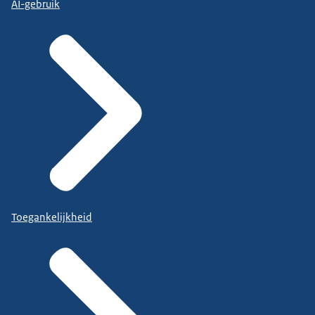
AI-gebruik
Toegankelijkheid