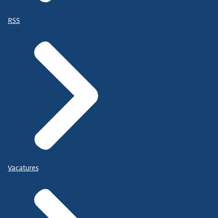
RSS
Vacatures