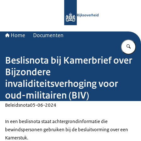
Naar de homepage van Rijksoverheid
Rijksoverheid
Home
Documenten
Vu
Beslisnota bij Kamerbrief over
Bijzondere
invaliditeitsverhoging voor
oud-militairen (BIV)
Beleidsnota
05-06-2024
In een beslisnota staat achtergrondinformatie die
bewindspersonen gebruiken bij de besluitvorming over een
Kamerstuk.