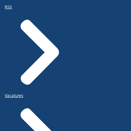
RSS
Vacatures