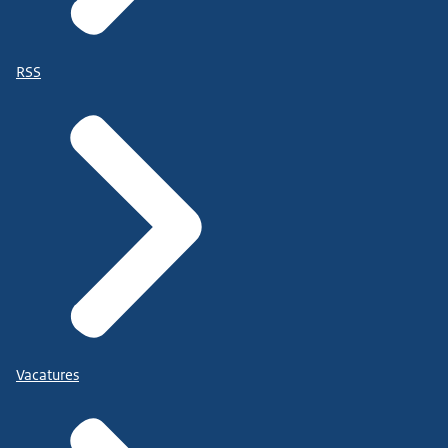
RSS
Vacatures