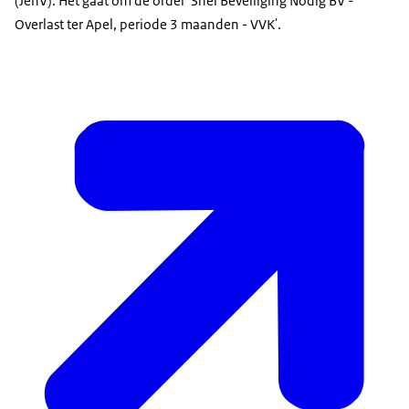
(JenV). Het gaat om de order 'Snel Beveiliging Nodig BV -
Overlast ter Apel, periode 3 maanden - VVK'.