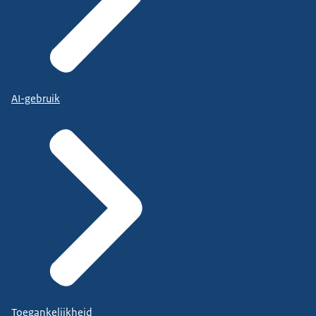
AI-gebruik
Toegankelijkheid