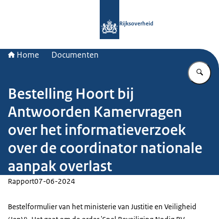
Naar de homepage van Rijksoverheid
Rijksoverheid
Home
Documenten
Vu
Bestelling Hoort bij
Antwoorden Kamervragen
over het informatieverzoek
over de coordinator nationale
aanpak overlast
Rapport
07-06-2024
Bestelformulier van het ministerie van Justitie en Veiligheid