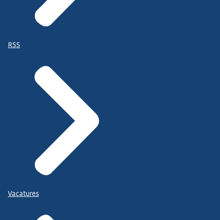
RSS
Vacatures