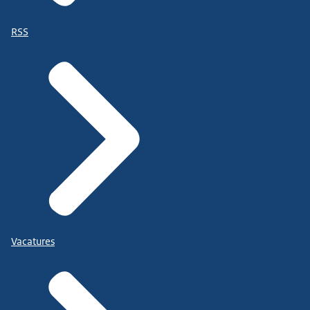
RSS
Vacatures