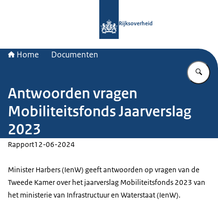
Naar de homepage van Rijksoverheid
Rijksoverheid
Home
Documenten
Vu
Antwoorden vragen
Mobiliteitsfonds Jaarverslag
2023
Rapport
12-06-2024
Minister Harbers (IenW) geeft antwoorden op vragen van de
Tweede Kamer over het jaarverslag Mobiliteitsfonds 2023 van
het ministerie van Infrastructuur en Waterstaat (IenW).