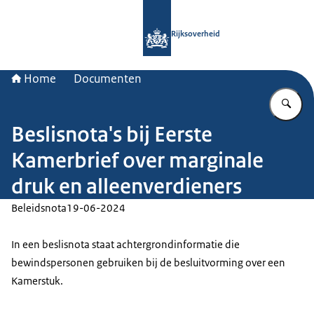
Naar de homepage van Rijksoverheid
Rijksoverheid
Home
Documenten
Vu
Beslisnota's bij Eerste
Kamerbrief over marginale
druk en alleenverdieners
Beleidsnota
19-06-2024
In een beslisnota staat achtergrondinformatie die
bewindspersonen gebruiken bij de besluitvorming over een
Kamerstuk.