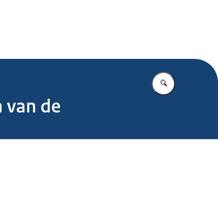
.nl
Vul in wat u z
n van de