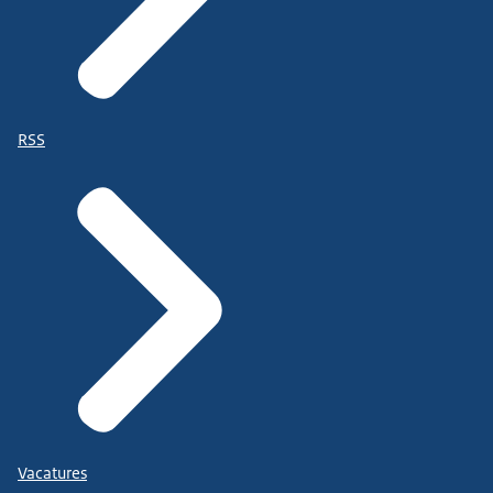
RSS
Vacatures