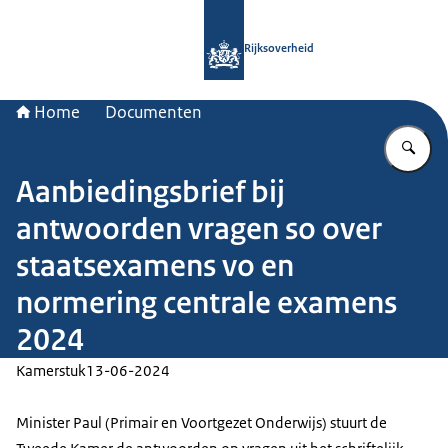
Naar de homepage van Rijksoverheid
Rijksoverheid
Home
Documenten
Vu
Aanbiedingsbrief bij
antwoorden vragen so over
staatsexamens vo en
normering centrale examens
2024
Kamerstuk
13-06-2024
Minister Paul (Primair en Voortgezet Onderwijs) stuurt de