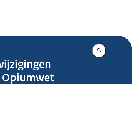
.nl
Vul in wat u z
ijzigingen
ng Opiumwet