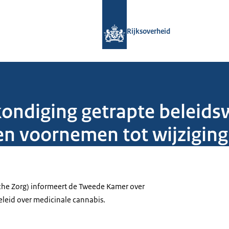
Naar de homepage van Rijksoverheid
Rijksoverheid
ondiging getrapte beleidsw
 en voornemen tot wijzigi
sche Zorg) informeert de Tweede Kamer over
eleid over medicinale cannabis.