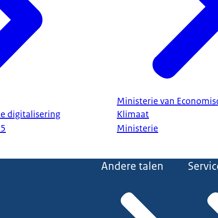
Ministerie van Economis
 digitalisering
Klimaat
25
Ministerie
Andere talen
Servic