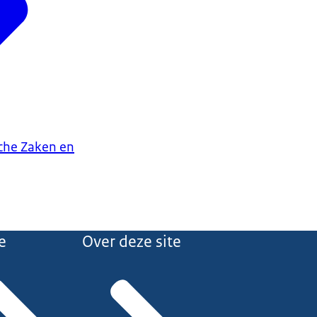
che Zaken en
e
Over deze site