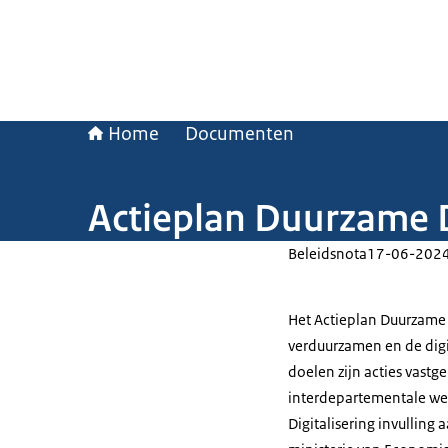
Home
Documenten
Actieplan Duurzame D
Beleidsnota
17-06-202
Het Actieplan Duurzame D
verduurzamen en de digi
doelen zijn acties vastg
interdepartementale we
Digitalisering invulling