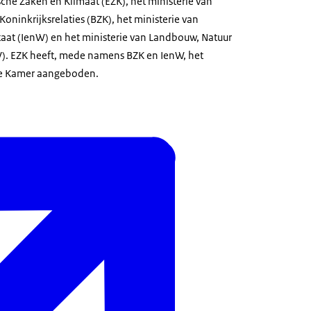
che Zaken en Klimaat (EZK), het ministerie van
ninkrijksrelaties (BZK), het ministerie van
staat (IenW) en het ministerie van Landbouw, Natuur
V). EZK heeft, mede namens BZK en IenW, het
de Kamer aangeboden.