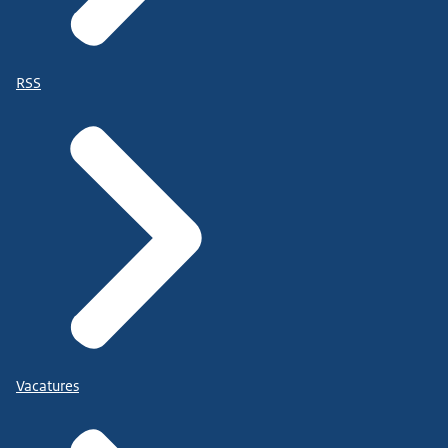
RSS
Vacatures