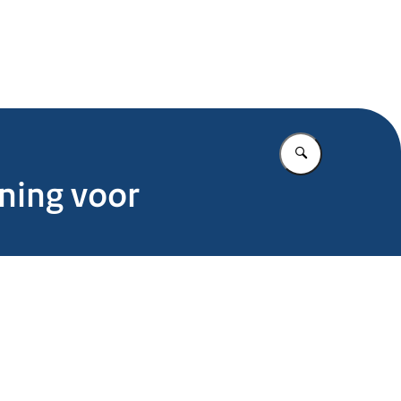
.nl
Vul in wat u z
uning voor