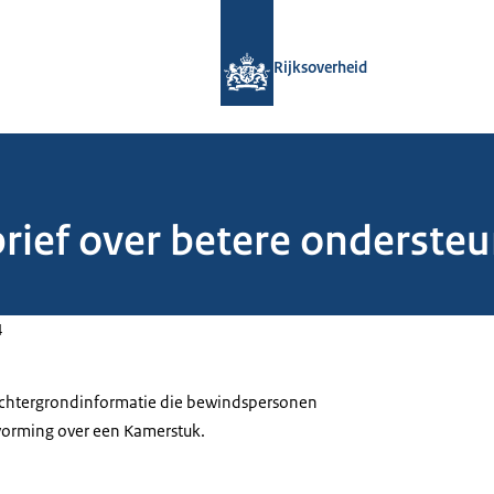
Naar de homepage van Rijksoverheid
Rijksoverheid
brief over betere onderste
4
 achtergrondinformatie die bewindspersonen
tvorming over een Kamerstuk.