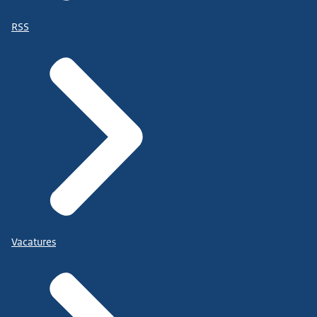
RSS
Vacatures