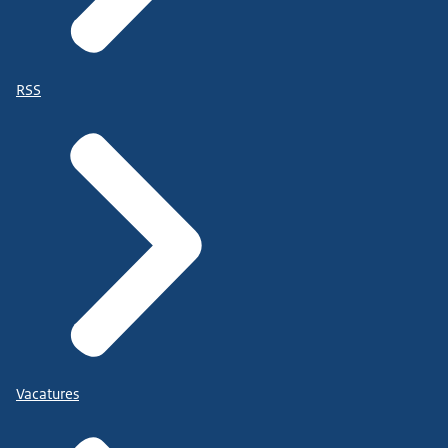
RSS
Vacatures