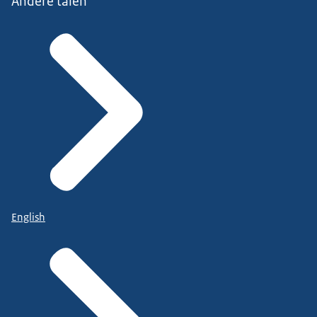
Andere talen
English