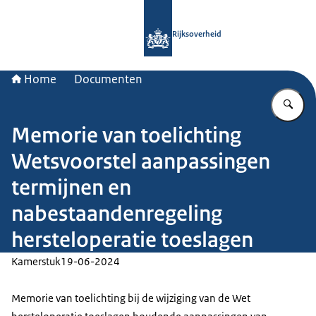
Naar de homepage van Rijksoverheid
Rijksoverheid
Home
Documenten
Vu
Memorie van toelichting
Wetsvoorstel aanpassingen
termijnen en
nabestaandenregeling
hersteloperatie toeslagen
Kamerstuk
19-06-2024
Memorie van toelichting bij de wijziging van de Wet